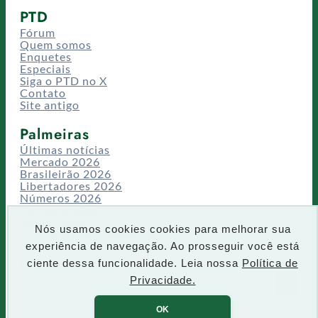
PTD
Fórum
Quem somos
Enquetes
Especiais
Siga o PTD no X
Contato
Site antigo
Palmeiras
Últimas notícias
Mercado 2026
Brasileirão 2026
Libertadores 2026
Números 2026
Campeonatos
Temporadas
Nós usamos cookies cookies para melhorar sua
CT/Centro de Excelência
experiência de navegação. Ao prosseguir você está
Busca
ciente dessa funcionalidade. Leia nossa
Política de
P
Privacidade.
IR
e
s
OK
q