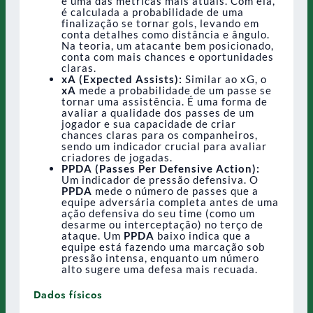
é uma das métricas mais atuais. Com ela,
é calculada a probabilidade de uma
finalização se tornar gols, levando em
conta detalhes como distância e ângulo.
Na teoria, um atacante bem posicionado,
conta com mais chances e oportunidades
claras.
xA (Expected Assists):
Similar ao xG, o
xA
mede a probabilidade de um passe se
tornar uma assistência. É uma forma de
avaliar a qualidade dos passes de um
jogador e sua capacidade de criar
chances claras para os companheiros,
sendo um indicador crucial para avaliar
criadores de jogadas.
PPDA (Passes Per Defensive Action):
Um indicador de pressão defensiva. O
PPDA
mede o número de passes que a
equipe adversária completa antes de uma
ação defensiva do seu time (como um
desarme ou interceptação) no terço de
ataque. Um
PPDA
baixo indica que a
equipe está fazendo uma marcação sob
pressão intensa, enquanto um número
alto sugere uma defesa mais recuada.
Dados físicos