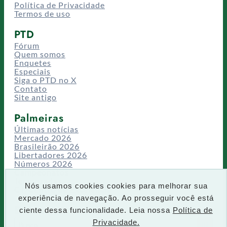
Política de Privacidade
Termos de uso
PTD
Fórum
Quem somos
Enquetes
Especiais
Siga o PTD no X
Contato
Site antigo
Palmeiras
Últimas notícias
Mercado 2026
Brasileirão 2026
Libertadores 2026
Números 2026
Campeonatos
Temporadas
Nós usamos cookies cookies para melhorar sua
CT/Centro de Excelência
experiência de navegação. Ao prosseguir você está
Busca
ciente dessa funcionalidade. Leia nossa
Política de
P
Privacidade.
IR