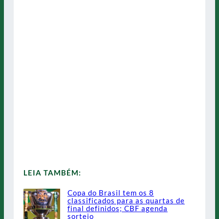
LEIA TAMBÉM:
Copa do Brasil tem os 8
classificados para as quartas de
final definidos; CBF agenda
sorteio