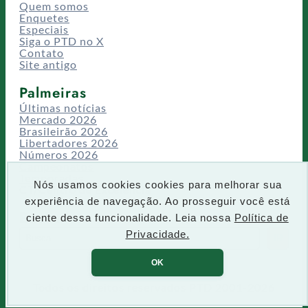
Quem somos
Enquetes
Especiais
Siga o PTD no X
Contato
Site antigo
Palmeiras
Últimas notícias
Mercado 2026
Brasileirão 2026
Libertadores 2026
Números 2026
Campeonatos
Temporadas
Nós usamos cookies cookies para melhorar sua
CT/Centro de Excelência
experiência de navegação. Ao prosseguir você está
Busca
ciente dessa funcionalidade. Leia nossa
Política de
P
Privacidade.
IR
e
s
OK
q
u
Todos os direitos reservados PTD 2001-2026
i
s