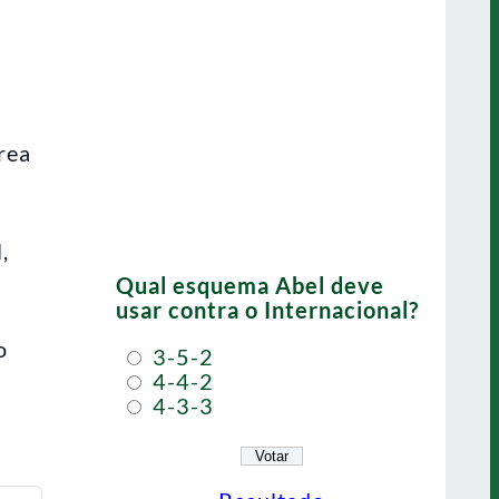
rea
,
Qual esquema Abel deve
usar contra o Internacional?
o
3-5-2
4-4-2
4-3-3