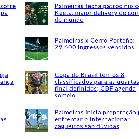
 sofre
Palmeiras fecha patrocínio 
opa
Keeta, maior delivery de co
do mundo
Palmeiras x Cerro Porteño:
29.600 ingressos vendidos
eja
Copa do Brasil tem os 8
dança
classificados para as quarta
final definidos; CBF agenda
sorteio
Palmeiras inicia preparação 
mas
enfrentar o Internacional;
zagueiros são dúvidas