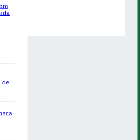
com
mida
s de
para