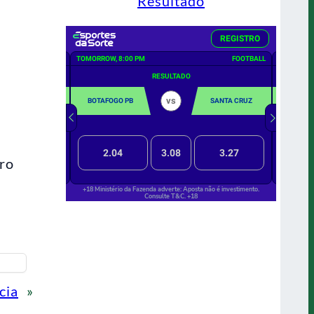
Resultado
iro
cia
»