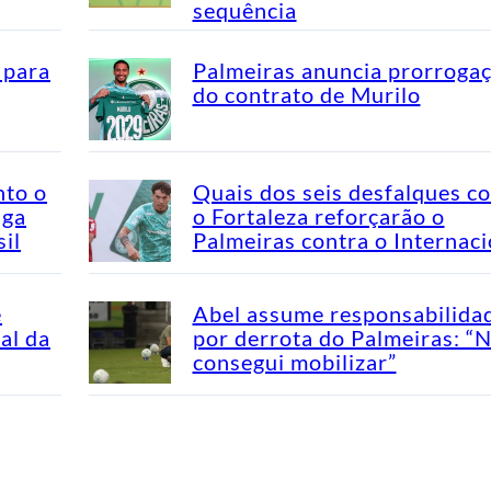
sequência
 para
Palmeiras anuncia prorroga
do contrato de Murilo
nto o
Quais dos seis desfalques c
aga
o Fortaleza reforçarão o
il
Palmeiras contra o Internaci
e
Abel assume responsabilida
al da
por derrota do Palmeiras: “
consegui mobilizar”