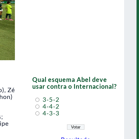
Qual esquema Abel deve
usar contra o Internacional?
), Zé
Jhon)
3-5-2
4-4-2
4-3-3
s;
ipe