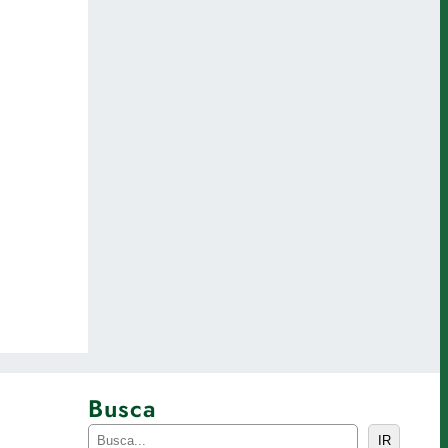
Busca
P
IR