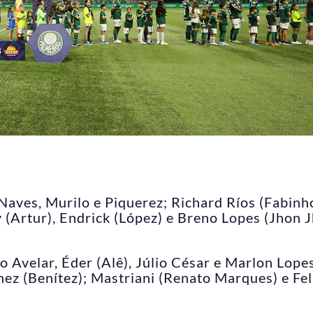
aves, Murilo e Piquerez; Richard Ríos (Fabinho
y (Artur), Endrick (López) e Breno Lopes (Jhon 
 Avelar, Éder (Alê), Júlio César e Marlon Lope
ez (Benítez); Mastriani (Renato Marques) e Fel