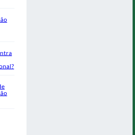
ção
ontra
onal?
de
Não