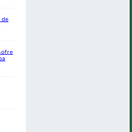
o de
sofre
pa