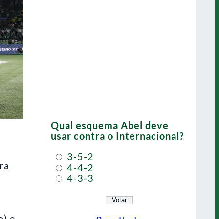
Qual esquema Abel deve
usar contra o Internacional?
3-5-2
ra
4-4-2
4-3-3
o) e