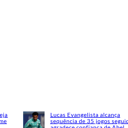
eja
Lucas Evangelista alcança
ime
sequência de 35 jogos segui
agradece confiança de Abel