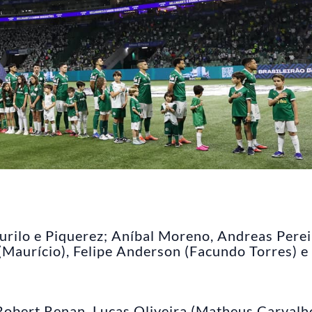
rilo e Piquerez; Aníbal Moreno, Andreas Perei
 (Maurício), Felipe Anderson (Facundo Torres) e
Robert Renan, Lucas Oliveira (Matheus Carvalh