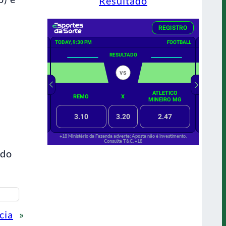
Resultado
 do
cia
»