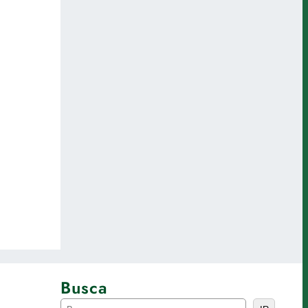
Busca
P