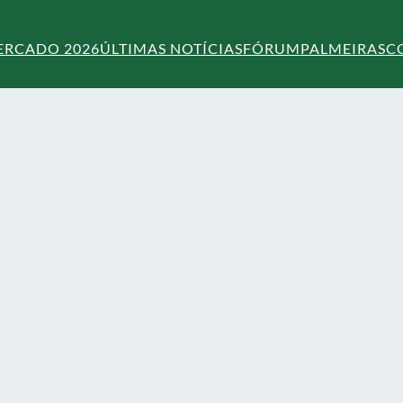
ERCADO 2026
ÚLTIMAS NOTÍCIAS
FÓRUM
PALMEIRAS
C