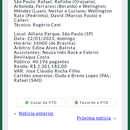
São Paulo: Rafael; Rafinha (Orejuela),
Arboleda, Ferraresi (Beraldo) e Welington;
Méndez (Luan), Nestor e Luciano; Wellington
Rato (Pedrinho), David (Marcos Paulo) e
Calleri
Técnico: Rogério Ceni
Local: Allianz Parque, São Paulo (SP)
Data: 22/01/2023, domingo
Horário: 16h00 (de Brasília)
Árbitro: Edina Alves Batista
Assistentes: Neuza Inês Back e Fabrini
Bevilaqua Costa
Público: 40.196 pagantes
Renda: R$ 2.301.182,00
VAR: José Cláudio Rocha Filho
Cartões amarelos: Dudu e Breno Lopes (PAL;
Rafael (SAO)
Canal do PTD
Favorite o PTD
«
Notícia anterior
Próxima notícia
»