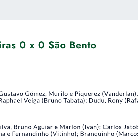
iras 0 x 0 São Bento
Gustavo Gómez, Murilo e Piquerez (Vanderlan)
 Raphael Veiga (Bruno Tabata); Dudu, Rony (Raf
Silva, Bruno Aguiar e Marlon (Ivan); Carlos Jato
ma e Fernandinho (Vitinho); Branquinho (Marco