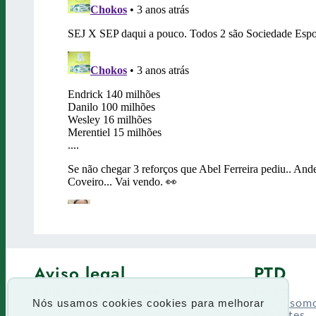
Aviso legal
PTD
Política de Privacidade
Fórum
Termos de uso
Quem som
Nós usamos cookies cookies para melhorar
Enquetes