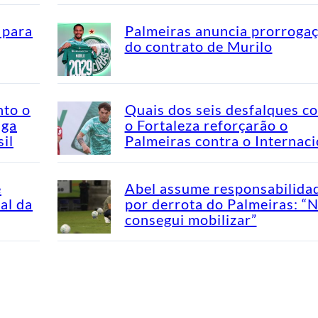
 para
Palmeiras anuncia prorroga
do contrato de Murilo
nto o
Quais dos seis desfalques c
aga
o Fortaleza reforçarão o
il
Palmeiras contra o Internaci
e
Abel assume responsabilida
al da
por derrota do Palmeiras: “
consegui mobilizar”