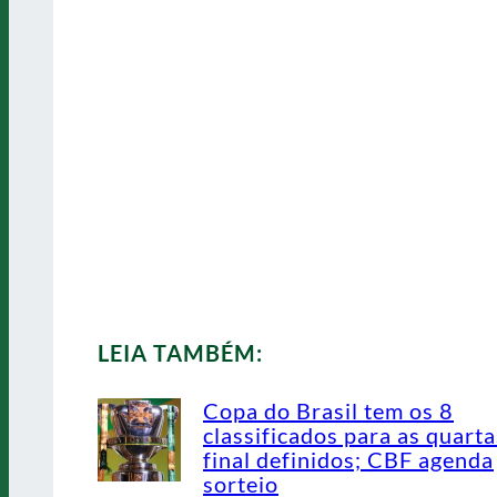
LEIA TAMBÉM:
Copa do Brasil tem os 8
classificados para as quarta
final definidos; CBF agenda
sorteio