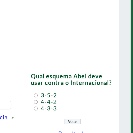
Qual esquema Abel deve
usar contra o Internacional?
3-5-2
4-4-2
4-3-3
cia
»