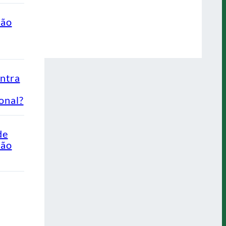
ção
ontra
onal?
de
Não