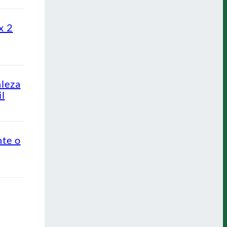
x 2
aleza
l
nte o