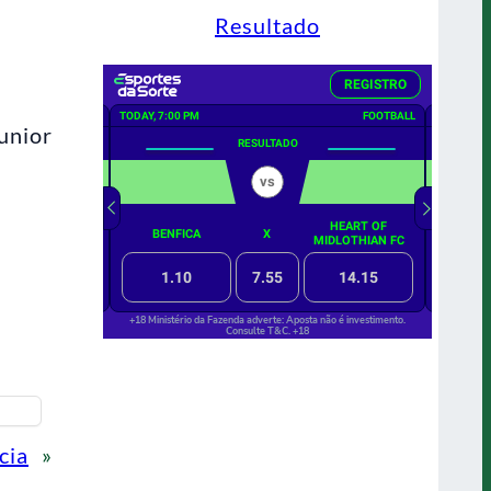
Resultado
unior
cia
»