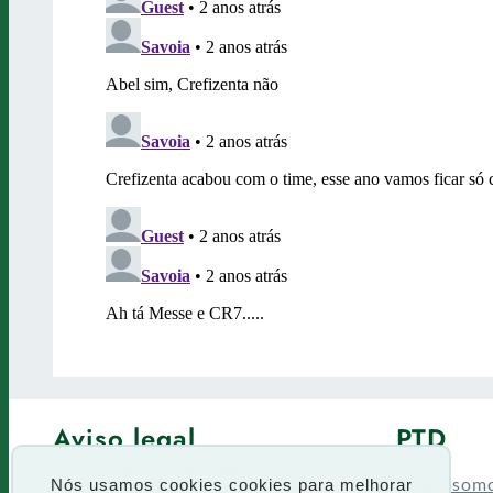
Aviso legal
PTD
Política de Privacidade
Fórum
Termos de uso
Quem som
Nós usamos cookies cookies para melhorar