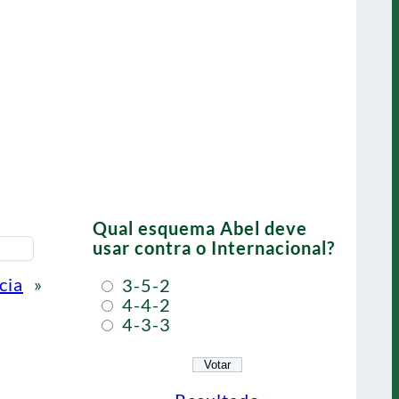
Qual esquema Abel deve
usar contra o Internacional?
cia
»
3-5-2
4-4-2
4-3-3