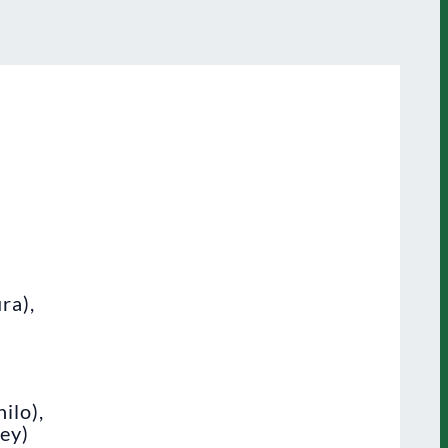
ra),
ilo),
ley)