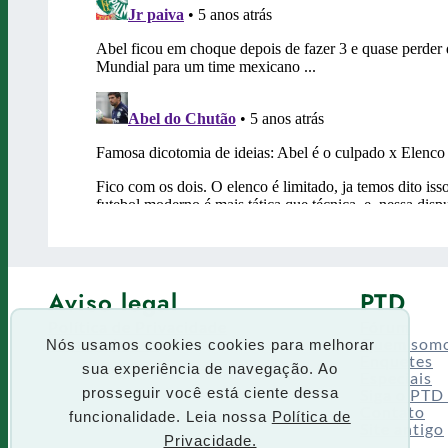
Aviso legal
PTD
Política de Privacidade
Fórum
Termos de uso
Quem som
Nós usamos cookies cookies para melhorar
Enquetes
sua experiência de navegação. Ao
Especiais
Siga o PTD
prosseguir você está ciente dessa
Contato
funcionalidade. Leia nossa
Política de
Site antigo
Privacidade.