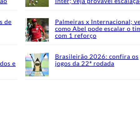
rão
Inter; veja provável escalaç
s de
Palmeiras x Internacional; v
como Abel pode escalar o ti
com 1 reforço
Brasileirão 2026: confira os
idos e
jogos da 22ª rodada