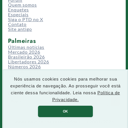
Quem somos
Enquetes
Especiais
Siga o PTD no X
Contato
Site antigo
Palmeiras
Últimas notícias
Mercado 2026
Brasileirão 2026
Libertadores 2026
Números 2026
Campeonatos
Temporadas
Nós usamos cookies cookies para melhorar sua
CT/Centro de Excelência
experiência de navegação. Ao prosseguir você está
Busca
ciente dessa funcionalidade. Leia nossa
Política de
P
Privacidade.
IR
e
s
OK
q
u
Todos os direitos reservados PTD 2001-2026
i
s