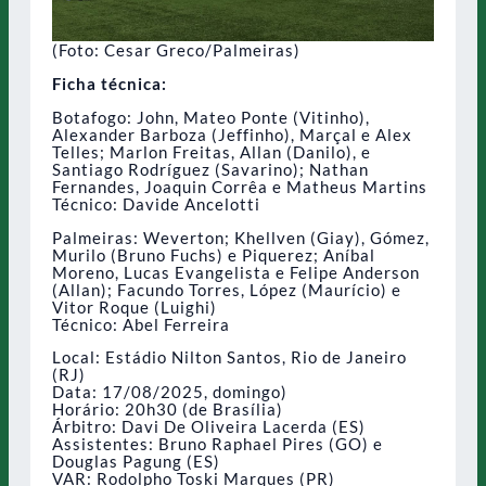
(Foto: Cesar Greco/Palmeiras)
Ficha técnica:
Botafogo: John, Mateo Ponte (Vitinho),
Alexander Barboza (Jeffinho), Marçal e Alex
Telles; Marlon Freitas, Allan (Danilo), e
Santiago Rodríguez (Savarino); Nathan
Fernandes, Joaquin Corrêa e Matheus Martins
Técnico: Davide Ancelotti
Palmeiras: Weverton; Khellven (Giay), Gómez,
Murilo (Bruno Fuchs) e Piquerez; Aníbal
Moreno, Lucas Evangelista e Felipe Anderson
(Allan); Facundo Torres, López (Maurício) e
Vitor Roque (Luighi)
Técnico: Abel Ferreira
Local: Estádio Nilton Santos, Rio de Janeiro
(RJ)
Data: 17/08/2025, domingo)
Horário: 20h30 (de Brasília)
Árbitro: Davi De Oliveira Lacerda (ES)
Assistentes: Bruno Raphael Pires (GO) e
Douglas Pagung (ES)
VAR: Rodolpho Toski Marques (PR)