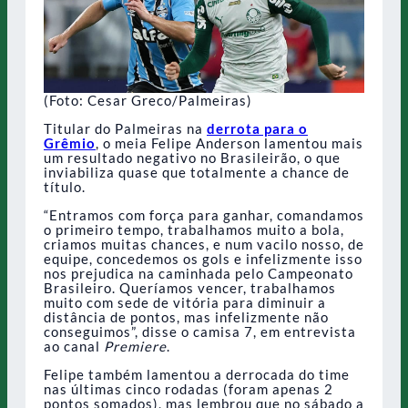
(Foto: Cesar Greco/Palmeiras)
Titular do Palmeiras na
derrota para o
Grêmio
, o meia Felipe Anderson lamentou mais
um resultado negativo no Brasileirão, o que
inviabiliza quase que totalmente a chance de
título.
“Entramos com força para ganhar, comandamos
o primeiro tempo, trabalhamos muito a bola,
criamos muitas chances, e num vacilo nosso, de
equipe, concedemos os gols e infelizmente isso
nos prejudica na caminhada pelo Campeonato
Brasileiro. Queríamos vencer, trabalhamos
muito com sede de vitória para diminuir a
distância de pontos, mas infelizmente não
conseguimos”, disse o camisa 7, em entrevista
ao canal
Premiere
.
Felipe também lamentou a derrocada do time
nas últimas cinco rodadas (foram apenas 2
pontos somados), mas lembrou que no sábado a