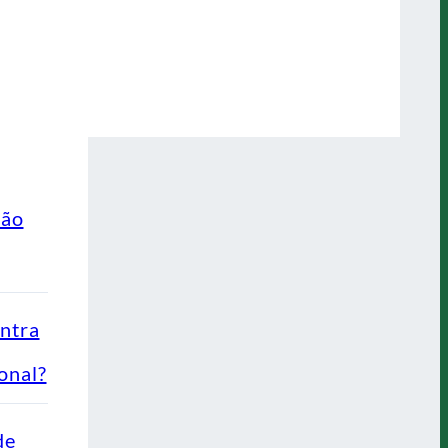
ção
ontra
onal?
de