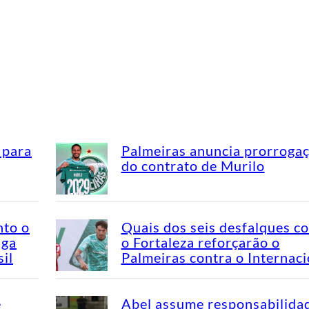
 para
Palmeiras anuncia prorroga
do contrato de Murilo
nto o
Quais dos seis desfalques c
aga
o Fortaleza reforçarão o
il
Palmeiras contra o Internaci
e
Abel assume responsabilida