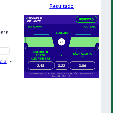
Resultado
para
cia
»