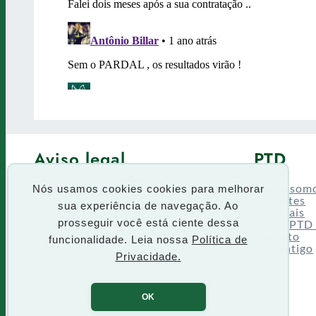
Aviso legal
PTD
Política de Privacidade
Fórum
Termos de uso
Quem som
Nós usamos cookies cookies para melhorar
Enquetes
sua experiência de navegação. Ao
Especiais
Siga o PTD
prosseguir você está ciente dessa
Contato
funcionalidade. Leia nossa
Política de
Site antigo
Privacidade.
OK