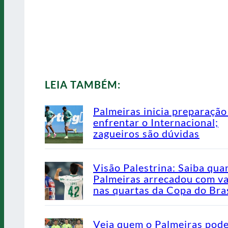
LEIA TAMBÉM:
Palmeiras inicia preparação
enfrentar o Internacional;
zagueiros são dúvidas
Visão Palestrina: Saiba qua
Palmeiras arrecadou com v
nas quartas da Copa do Bras
Veja quem o Palmeiras pod