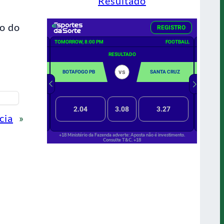
Resultado
ão do
cia
»