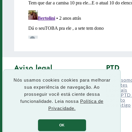
Aviso legal
PTD
Política de Privacidade
Fórum
Termos de uso
Quem som
Nós usamos cookies cookies para melhorar
Enquetes
sua experiência de navegação. Ao
Especiais
prosseguir você está ciente dessa
Siga o PTD
Contato
funcionalidade. Leia nossa
Política de
Site antigo
Privacidade.
OK