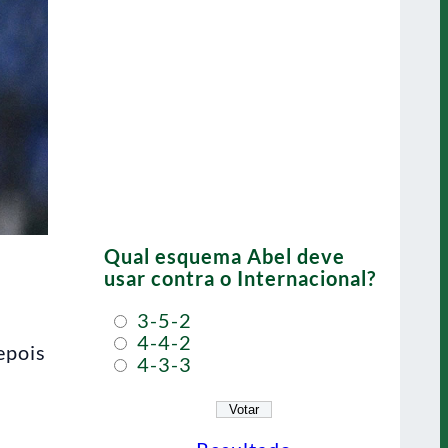
Qual esquema Abel deve
usar contra o Internacional?
3-5-2
4-4-2
epois
4-3-3
a