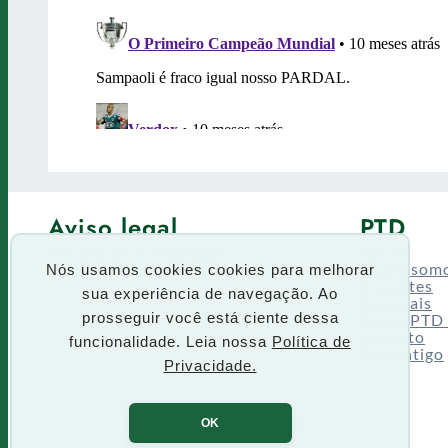
Aviso legal
PTD
Política de Privacidade
Fórum
Termos de uso
Quem som
Nós usamos cookies cookies para melhorar
Enquetes
sua experiência de navegação. Ao
Especiais
Siga o PTD
prosseguir você está ciente dessa
Contato
funcionalidade. Leia nossa
Política de
Site antigo
Privacidade.
OK