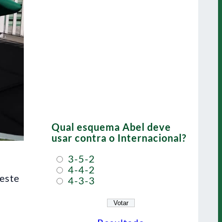
Qual esquema Abel deve
usar contra o Internacional?
3-5-2
4-4-2
deste
4-3-3