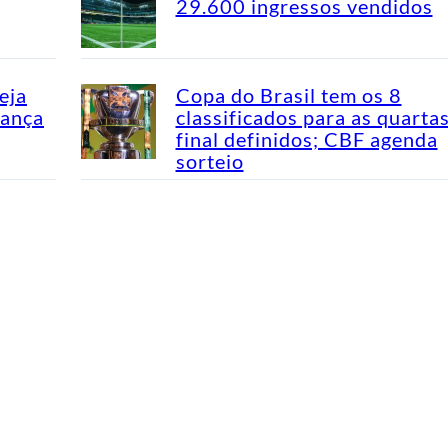
29.600 ingressos vendidos
eja
Copa do Brasil tem os 8
dança
classificados para as quarta
final definidos; CBF agenda
sorteio