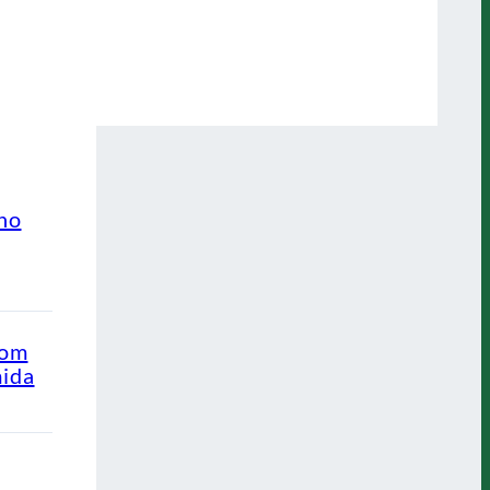
ino
com
mida