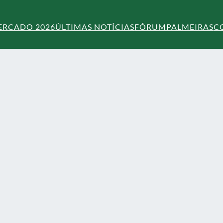
ERCADO 2026
ÚLTIMAS NOTÍCIAS
FÓRUM
PALMEIRAS
C