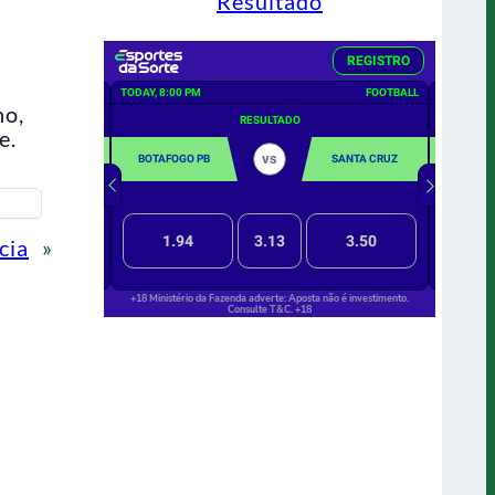
Resultado
no,
e.
cia
»