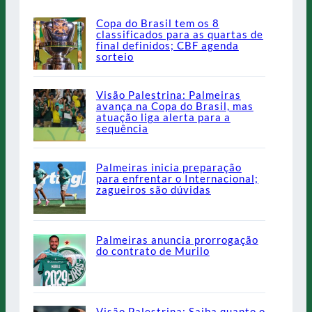
Copa do Brasil tem os 8
classificados para as quartas de
final definidos; CBF agenda
sorteio
Visão Palestrina: Palmeiras
avança na Copa do Brasil, mas
atuação liga alerta para a
sequência
Palmeiras inicia preparação
para enfrentar o Internacional;
zagueiros são dúvidas
Palmeiras anuncia prorrogação
do contrato de Murilo
Visão Palestrina: Saiba quanto o