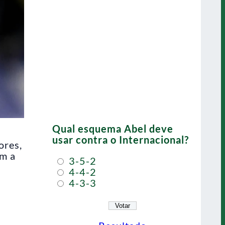
Qual esquema Abel deve
usar contra o Internacional?
ores,
om a
3-5-2
4-4-2
4-3-3