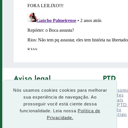
Aviso legal
PTD
Política de Privacidade
Fórum
Termos de uso
Quem som
Nós usamos cookies cookies para melhorar
Enquetes
sua experiência de navegação. Ao
Especiais
prosseguir você está ciente dessa
Siga o PTD
Contato
funcionalidade. Leia nossa
Política de
Site antigo
Privacidade.