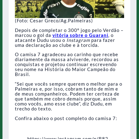
(Foto: Cesar Greco/Ag.Palmeiras)
Depois de completar o 300º jogo pelo Verdão –
marcou o gol da
vitória sobre o Guarani
, o
atacante Dudu usou o
Instagram
para fazer
uma declaração ao clube e à torcida.
O camisa 7 agradeceu ao carinho que recebe
diariamente da massa alviverde, recordou as
conquistas e projetou continuar escrevendo
seu nome na História do Maior Campeão do
Brasil.
“Sei que vocês sempre querem o melhor para o
Palmeiras e, por isso, cobram tanto de mim e
de meus companheiros. Podem ter certeza de
que também me cobro demais porque, assim
como vocês, amo esse clube”, diz Dudu, em
trecho do texto.
Confira abaixo o post completo do camisa 7:
https://www.instagram.com/p/B82