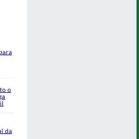
para
to o
ga
il
al da