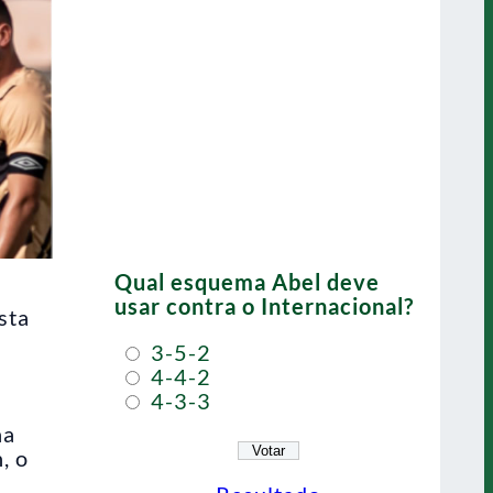
Qual esquema Abel deve
usar contra o Internacional?
sta
3-5-2
4-4-2
4-3-3
na
, o