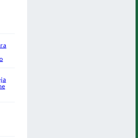
ra
ão
eja
me