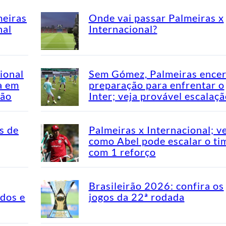
meiras
Onde vai passar Palmeiras x
nal
Internacional?
ional
Sem Gómez, Palmeiras encer
a em
preparação para enfrentar o
rão
Inter; veja provável escalaç
s de
Palmeiras x Internacional; v
como Abel pode escalar o ti
com 1 reforço
Brasileirão 2026: confira os
idos e
jogos da 22ª rodada