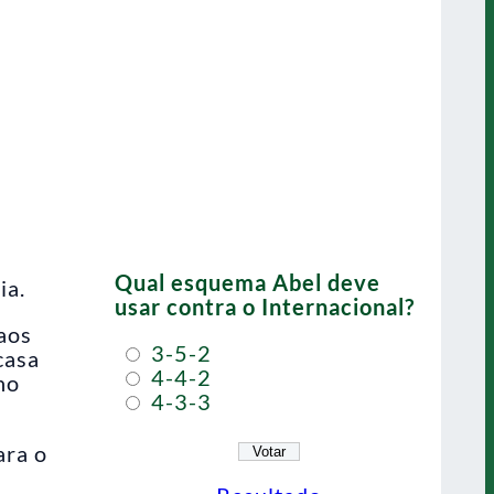
Qual esquema Abel deve
ia.
usar contra o Internacional?
aos
3-5-2
casa
4-4-2
ho
4-3-3
ara o