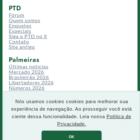
PTD
Fórum
Quem somos
Enquetes
Especiais
Siga o PTD no X
Contato
Site antigo
Palmeiras
Últimas notícias
Mercado 2026
Brasileirão 2026
Libertadores 2026
Números 2026
Campeonatos
Temporadas
Nós usamos cookies cookies para melhorar sua
CT/Centro de Excelência
experiência de navegação. Ao prosseguir você está
Busca
ciente dessa funcionalidade. Leia nossa
Política de
P
Privacidade.
IR
e
s
OK
q