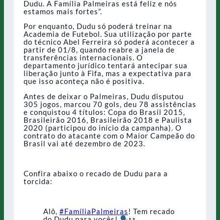
Dudu. A Família Palmeiras está feliz e nós
estamos mais fortes”.
Por enquanto, Dudu só poderá treinar na
Academia de Futebol. Sua utilização por parte
do técnico Abel Ferreira só poderá acontecer a
partir de 01/8, quando reabre a janela de
transferências internacionais. O
departamento jurídico tentará antecipar sua
liberação junto à Fifa, mas a expectativa para
que isso aconteça não é positiva.
Antes de deixar o Palmeiras, Dudu disputou
305 jogos, marcou 70 gols, deu 78 assistências
e conquistou 4 títulos: Copa do Brasil 2015,
Brasileirão 2016, Brasileirão 2018 e Paulista
2020 (participou do início da campanha). O
contrato do atacante com o Maior Campeão do
Brasil vai até dezembro de 2023.
Confira abaixo o recado de Dudu para a
torcida:
Alô,
#FamíliaPalmeiras
! Tem recado
do Dudu para vocês!