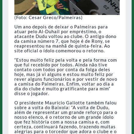
(Foto: Cesar Greco/Palmeiras)
Um ano depois de deixar o Palmeiras para
atuar pelo Al-Duhail por empréstimo, o
atacante Dudu voltou ao clube. O antigo dono
da camisa número 7, que hoje é de Rony, se
reapresentou na manhã de quinta-feira. Ao
site oficial o ídolo comemorou o retorno.
“Estou muito feliz pela volta e pela forma com
que fui recebido por todos. Ainda não tive
contato com todos por conta da folga deles
hoje, mas já vi alguns e estou muito feliz por
rever alguns funcionários e por vestir de novo
a camisa do Palmeiras. Enfim, voltar ao dia a
dia do clube é muito gratificante para mim”
disse o jogador.
O presidente Maurício Galiotte também falou
sobre a volta do Baixola: “A volta de Dudu,
além de representar um grande reforço para o
nosso elenco, é o retorno de um grande ídolo
que fez história com a nossa camisa e, com
certeza, continuará fazendo, trazendo muitas
alegrias para o torcedor que adora o clube e o