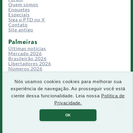
Quem somos
Enquetes
Especiais
Siga o PTD no X
Contato
Site antigo
Palmeiras
Últimas notícias
Mercado 2026
Brasileirão 2026
Libertadores 2026
Números 2026
Campeonatos
Temporadas
Nós usamos cookies cookies para melhorar sua
CT/Centro de Excelência
experiência de navegação. Ao prosseguir você está
Busca
ciente dessa funcionalidade. Leia nossa
Política de
P
Privacidade.
IR
e
s
OK
q
u
Todos os direitos reservados PTD 2001-2026
i
s