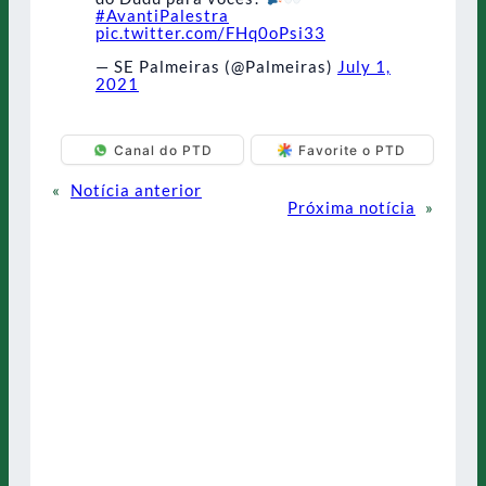
#AvantiPalestra
pic.twitter.com/FHq0oPsi33
— SE Palmeiras (@Palmeiras)
July 1,
2021
Canal do PTD
Favorite o PTD
«
Notícia anterior
Próxima notícia
»