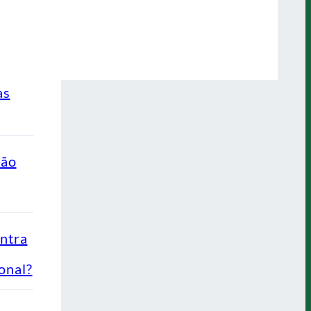
as
ção
ontra
onal?