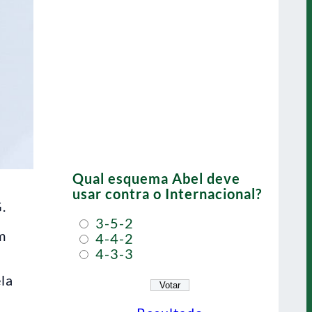
Qual esquema Abel deve
usar contra o Internacional?
.
3-5-2
m
4-4-2
4-3-3
la