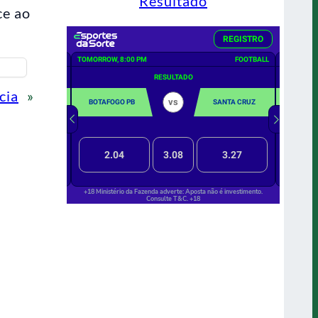
Resultado
ce ao
cia
»