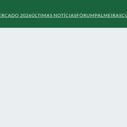
ERCADO 2026
ÚLTIMAS NOTÍCIAS
FÓRUM
PALMEIRAS
C