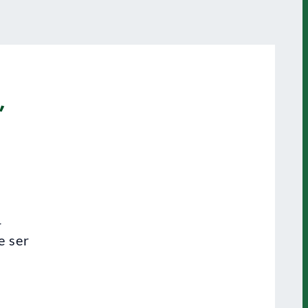
,
r
e ser