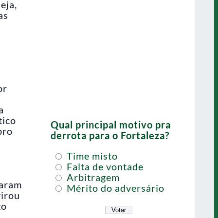
eja,
as
or
a
tico
Qual principal motivo pra
bro
derrota para o Fortaleza?
Time misto
Falta de vontade
Arbitragem
xaram
Mérito do adversário
virou
go