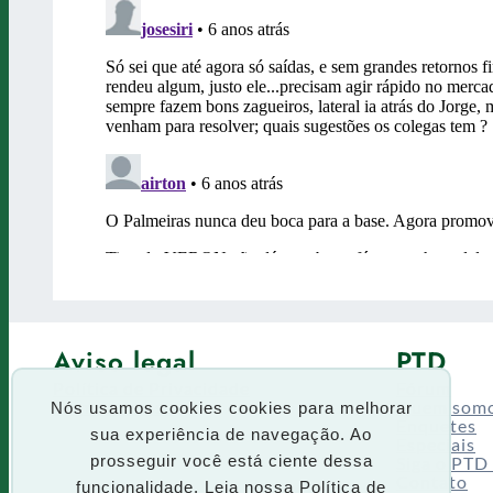
Aviso legal
PTD
Política de Privacidade
Fórum
Termos de uso
Quem som
Nós usamos cookies cookies para melhorar
Enquetes
sua experiência de navegação. Ao
Especiais
Siga o PTD
prosseguir você está ciente dessa
Contato
funcionalidade. Leia nossa
Política de