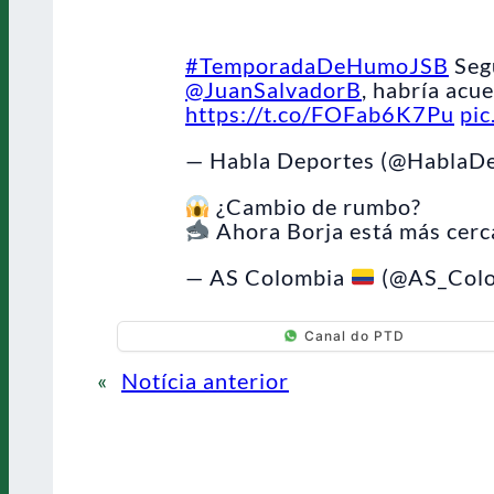
#TemporadaDeHumoJSB
Segú
@JuanSalvadorB
, habría acu
https://t.co/FOFab6K7Pu
pi
— Habla Deportes (@HablaD
¿Cambio de rumbo?
Ahora Borja está más cerca
— AS Colombia
(@AS_Col
Canal do PTD
«
Notícia anterior