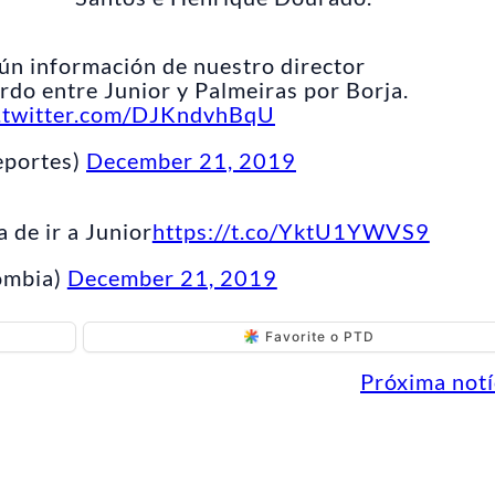
n información de nuestro director
erdo entre Junior y Palmeiras por Borja.
c.twitter.com/DJKndvhBqU
eportes)
December 21, 2019
 de ir a Junior
https://t.co/YktU1YWVS9
ombia)
December 21, 2019
Favorite o PTD
Próxima notí