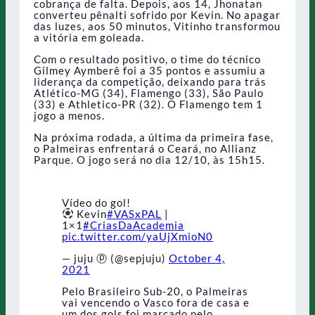
cobrança de falta. Depois, aos 14, Jhonatan
converteu pênalti sofrido por Kevin. No apagar
das luzes, aos 50 minutos, Vitinho transformou
a vitória em goleada.
Com o resultado positivo, o time do técnico
Gilmey Aymberê foi a 35 pontos e assumiu a
liderança da competição, deixando para trás
Atlético-MG (34), Flamengo (33), São Paulo
(33) e Athletico-PR (32). O Flamengo tem 1
jogo a menos.
Na próxima rodada, a última da primeira fase,
o Palmeiras enfrentará o Ceará, no Allianz
Parque. O jogo será no dia 12/10, às 15h15.
Vídeo do gol!
Kevin
#VASxPAL
|
1×1
#CriasDaAcademia
pic.twitter.com/yaUjXmioN0
— juju ⓟ (@sepjuju)
October 4,
2021
Pelo Brasileiro Sub-20, o Palmeiras
vai vencendo o Vasco fora de casa e
um dos gols foi marcado pelo