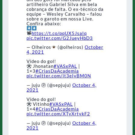
artilheiro Gabriel Silva em bela
cobrança de falta. O ex-técnico da
equipe – Wesley Carvalho – falou
sobre o garoto em nossa Live.
Confira abaixo:
https://t.co/pqUX5JsaIq
pic.twitter.com/G2JueyHbD3
— Olheiros
(@olheiros)
October
4, 2021
Vídeo do gol!
Jhonatan
#VASxPAL
|
1×3
#CriasDaAcademia
pic.twitter.com/it3eIyBM0N
— juju ⓟ (@sepjuju)
October 4,
2021
Vídeo do gol!
Vitinho
#VASxPAL
|
1×4
#CriasDaAcademia
pic.twitter.com/XTyXrtykF2
— juju ⓟ (@sepjuju)
October 4,
2021