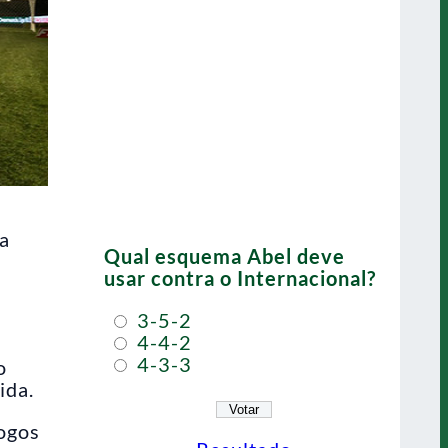
da
Qual esquema Abel deve
usar contra o Internacional?
a
3-5-2
4-4-2
4-3-3
o
ida.
ogos