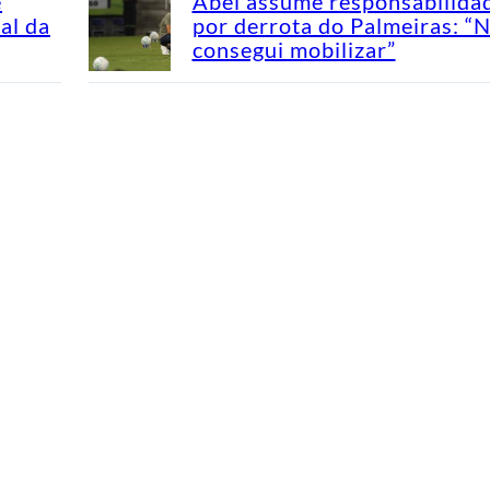
e
Abel assume responsabilida
al da
por derrota do Palmeiras: “
consegui mobilizar”