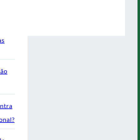
as
ção
ontra
onal?