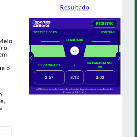
Resultado
 Melo
iro,
 em
ue o
o
e,
s