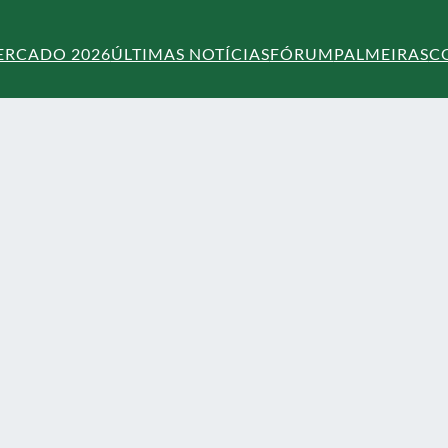
ERCADO 2026
ÚLTIMAS NOTÍCIAS
FÓRUM
PALMEIRAS
C