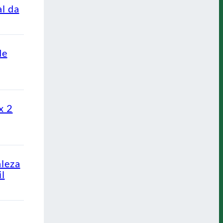
al da
de
x 2
aleza
l