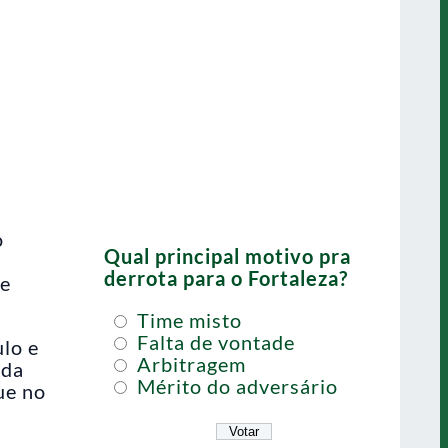
o
Qual principal motivo pra
derrota para o Fortaleza?
 e
Time misto
Falta de vontade
lo e
Arbitragem
 da
Mérito do adversário
ue no