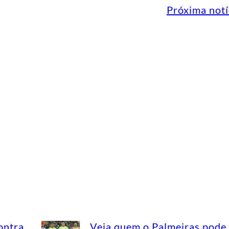
Próxima notí
ontra
Veja quem o Palmeiras pode