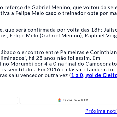
á o reforço de Gabriel Menino, que voltou da sel
ativa a Felipe Melo caso o treinador opte por m
e, que será confirmada por volta das 18h: Jails
is; Felipe Melo (Gabriel Menino), Raphael Veig
sábado o encontro entre Palmeiras e Corinthia
liminados”, há 28 anos não foi assim. Em
l no Morumbi por 4 a 0 na final do Campeonato
nos sem títulos. Em 2016 o clássico também foi
ras saiu vencedor outra vez (
1 a 0, gol de Cleit
Favorite o PTD
Próxima notí