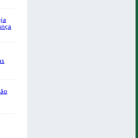
eja
ança
as
ção