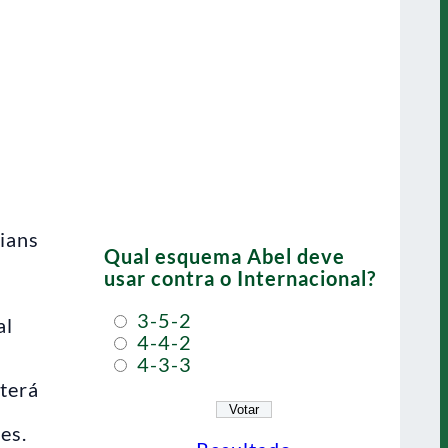
hians
Qual esquema Abel deve
usar contra o Internacional?
3-5-2
al
4-4-2
4-3-3
 terá
es.