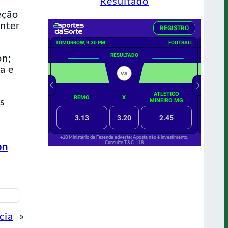
Resultado
eção
anter
on;
a e
ns
on
cia
»