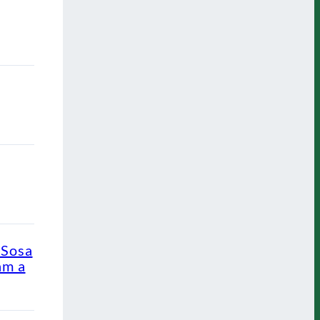
 Sosa
am a