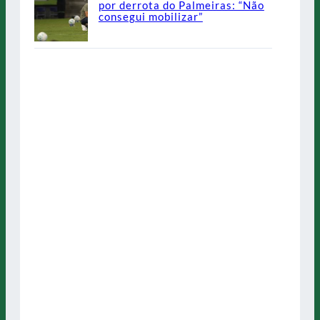
por derrota do Palmeiras: “Não
consegui mobilizar”