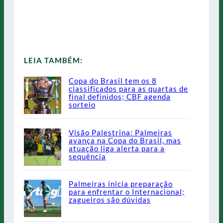
LEIA TAMBÉM:
Copa do Brasil tem os 8
classificados para as quartas de
final definidos; CBF agenda
sorteio
Visão Palestrina: Palmeiras
avança na Copa do Brasil, mas
atuação liga alerta para a
sequência
Palmeiras inicia preparação
para enfrentar o Internacional;
zagueiros são dúvidas