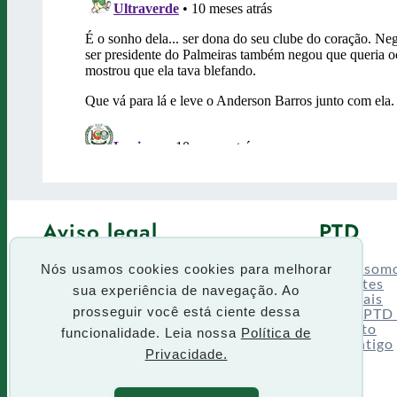
Aviso legal
PTD
Política de Privacidade
Fórum
Termos de uso
Quem som
Nós usamos cookies cookies para melhorar
Enquetes
sua experiência de navegação. Ao
Especiais
Siga o PTD
prosseguir você está ciente dessa
Contato
funcionalidade. Leia nossa
Política de
Site antigo
Privacidade.