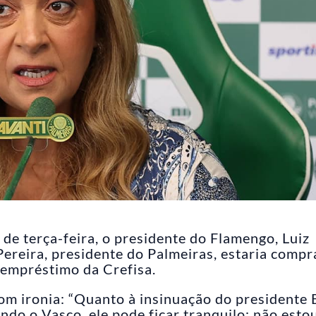
de terça-feira, o presidente do Flamengo, Luiz
Pereira, presidente do Palmeiras, estaria comp
 empréstimo da Crefisa.
com ironia: “Quanto à insinuação do presidente
do o Vasco, ele pode ficar tranquilo: não esto