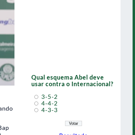
Qual esquema Abel deve
usar contra o Internacional?
3-5-2
4-4-2
rando
4-3-3
 Bap
u