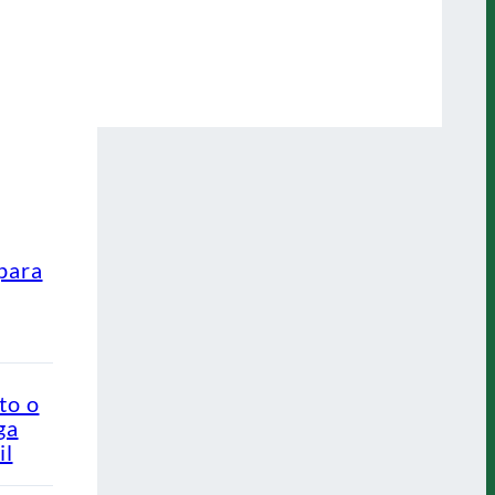
para
to o
ga
il