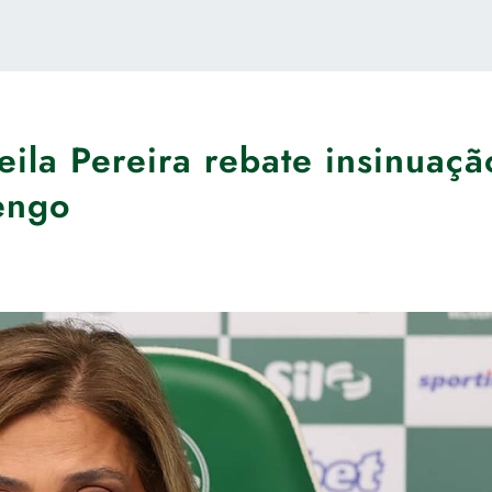
ila Pereira rebate insinuaçã
engo