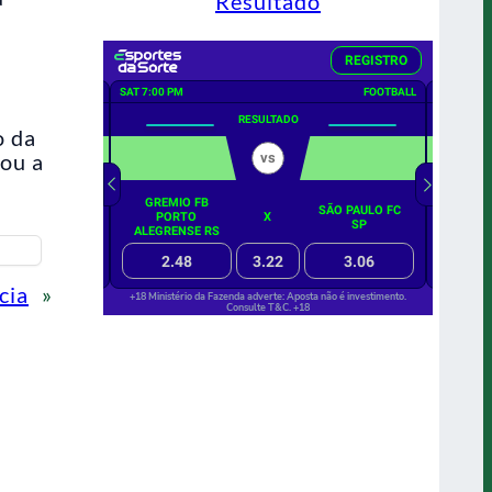
Resultado
o da
nou a
cia
»