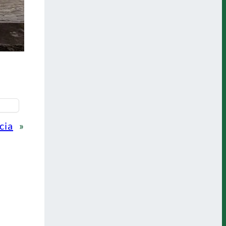
cia
»