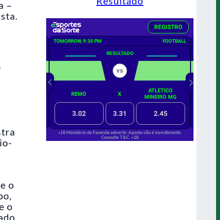
Resultado
a –
sta.
e
stra
io-
e o
po,
e o
rado