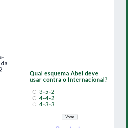
a-
 da
 2
Qual esquema Abel deve
usar contra o Internacional?
3-5-2
4-4-2
4-3-3