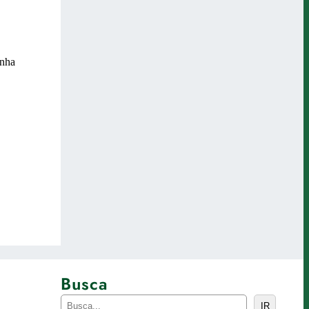
Busca
P
IR