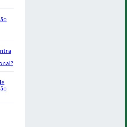
ção
ontra
onal?
de
Não