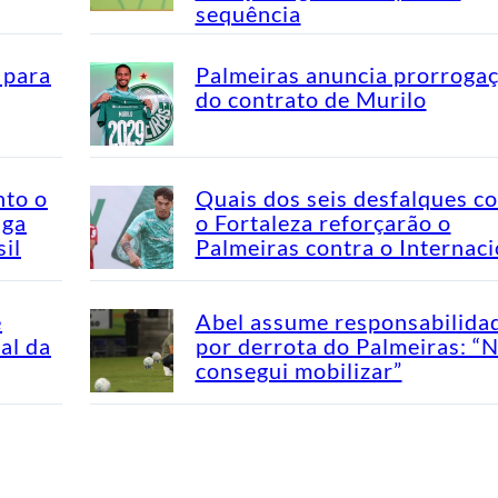
sequência
 para
Palmeiras anuncia prorroga
do contrato de Murilo
nto o
Quais dos seis desfalques c
aga
o Fortaleza reforçarão o
il
Palmeiras contra o Internaci
e
Abel assume responsabilida
al da
por derrota do Palmeiras: “
consegui mobilizar”