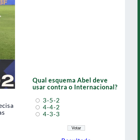
Qual esquema Abel deve
usar contra o Internacional?
3-5-2
ecisa
4-4-2
as
4-3-3