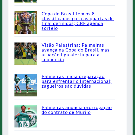
Copa do Brasil tem os 8
classificados para as quartas de
final definidos; CBF agenda
sorteio
Visão Palestrina: Palmeiras
avança na Copa do Brasil, mas
atuação liga alerta para a
sequência
Palmeiras inicia preparação
para enfrentar o Internacional;
zagueiros são dúvidas
Palmeiras anuncia prorrogação
do contrato de Murilo