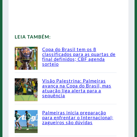
LEIA TAMBÉM:
Copa do Brasil tem os 8
classificados para as quartas de
final definidos; CBF agenda
sorteio
Visão Palestrina: Palmeiras
avança na Copa do Brasil, mas
atuação liga alerta para a
sequência
Palmeiras inicia preparação
para enfrentar o Internacional;
zagueiros são dúvidas