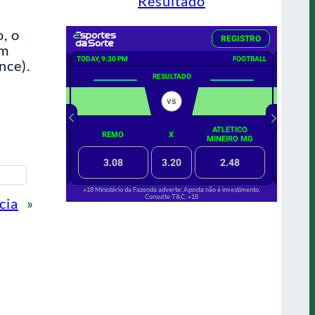
Resultado
, o
um
nce).
cia
»