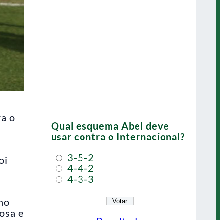
ra o
Qual esquema Abel deve
usar contra o Internacional?
3-5-2
oi
4-4-2
4-3-3
ino
osa e