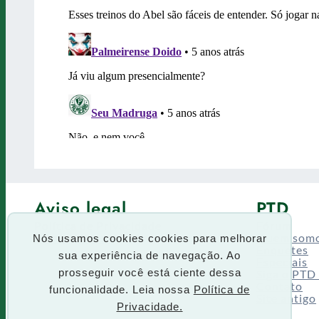
Aviso legal
PTD
Política de Privacidade
Fórum
Termos de uso
Quem som
Nós usamos cookies cookies para melhorar
Enquetes
sua experiência de navegação. Ao
Especiais
Siga o PTD
prosseguir você está ciente dessa
Contato
funcionalidade. Leia nossa
Política de
Site antigo
Privacidade.