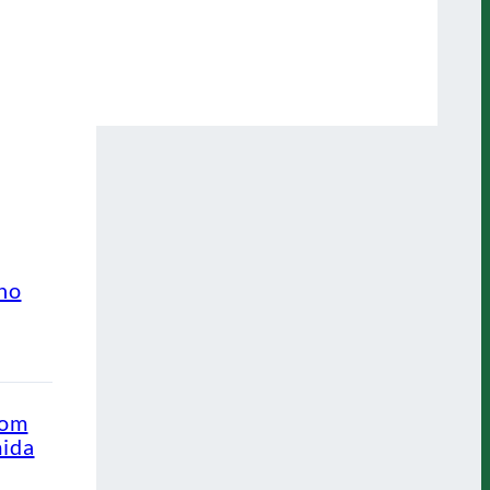
ino
com
mida