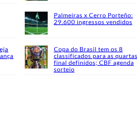
Palmeiras x Cerro Porteño:
29.600 ingressos vendidos
eja
Copa do Brasil tem os 8
dança
classificados para as quarta
final definidos; CBF agenda
sorteio