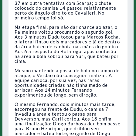
37 em outra tentativa com Scarpa; o chute
colocado do camisa 14 passou relativamente
perto do ângulo direito de Cavalieri. No
primeiro tempo foi só.
Na etapa final, para não dar chance ao azar, o
Palmeiras voltou procurando o segundo gol.
Aos 3 minutos Dudu tocou para Marcos Rocha,
o lateral fintou dois marcadores e já de dentro
da área bateu de canhota nas mãos do goleiro.
Aos 6 a resposta do Botafogo: após confusão
na área a bola sobrou para Yuri, que bateu por
cima.
Mesmo mantendo a posse de bola no campo de
ataque, o Verdão não conseguia finalizar. A
equipe carioca, por sua vez, nas raras
oportunidades criadas não tinha medo de
arriscar. Aos 14 minutos Fernando
experimentou de longe, sem direção.
O mesmo Fernando, dois minutos mais tarde,
escorregou na frente de Dudu, o camisa 7
invadiu a área e tentou o passe para
Deyverson, mas Carli cortou. Aos 18 enfim
uma finalização: Diogo Barbosa deu bom passe
para Bruno Henrique, que driblou seu
marcador e bateu forte, exigindo de Diego