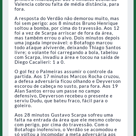
Valencia cobrou falta de média distância, para
fora.
A resposta do Verdão não demorou muito, mas
foi sem perigo: aos 8 minutos Bruno Henrique
soltou a bomba, por cima do travessão. Aos 12
foi a vez de Scarpa arriscar de fora da área,
mas também errou o alvo. Dois minutos depois
uma jogada improvável: o Botafogo marcou
todo ataque alviverde, deixando Thiago Santos
livre; o volante foi carregando a bola, tabelou
com Scarpa, invadiu a área e tocou na saída de
Diego Cacalieri: 1 a 0.
O gol fez o Palmeiras assumir o controle da
partida. Aos 17 minutos Marcos Rocha cruzou,
a defesa adversária ficou olhando e Deyverson
escorou de cabeça no susto, para fora. Aos 19
Alan Santos errou um passe no campo
defensivo, Deyverson recebeu o presente e
serviu Dudu, que bateu fraco, fácil para o
goleiro.
Aos 28 minutos Gustavo Scarpa sofreu uma
falta na entrada da área que ele mesmo cobrou
com perigo, por cima do travessão. Com o
Botafogo inofensivo, o Verdão se acomodou e
só voltou a incomodar a meta adversária aos