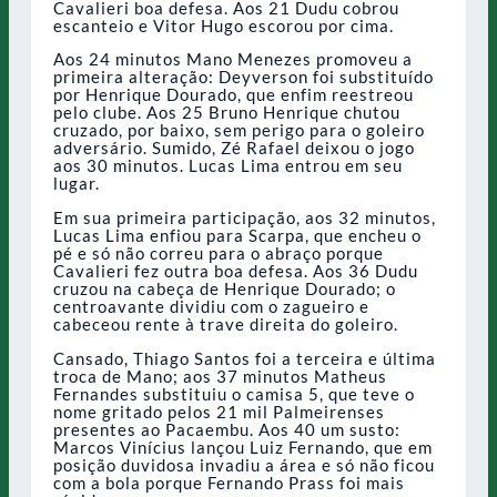
Cavalieri boa defesa. Aos 21 Dudu cobrou
escanteio e Vitor Hugo escorou por cima.
Aos 24 minutos Mano Menezes promoveu a
primeira alteração: Deyverson foi substituído
por Henrique Dourado, que enfim reestreou
pelo clube. Aos 25 Bruno Henrique chutou
cruzado, por baixo, sem perigo para o goleiro
adversário. Sumido, Zé Rafael deixou o jogo
aos 30 minutos. Lucas Lima entrou em seu
lugar.
Em sua primeira participação, aos 32 minutos,
Lucas Lima enfiou para Scarpa, que encheu o
pé e só não correu para o abraço porque
Cavalieri fez outra boa defesa. Aos 36 Dudu
cruzou na cabeça de Henrique Dourado; o
centroavante dividiu com o zagueiro e
cabeceou rente à trave direita do goleiro.
Cansado, Thiago Santos foi a terceira e última
troca de Mano; aos 37 minutos Matheus
Fernandes substituiu o camisa 5, que teve o
nome gritado pelos 21 mil Palmeirenses
presentes ao Pacaembu. Aos 40 um susto:
Marcos Vinícius lançou Luiz Fernando, que em
posição duvidosa invadiu a área e só não ficou
com a bola porque Fernando Prass foi mais