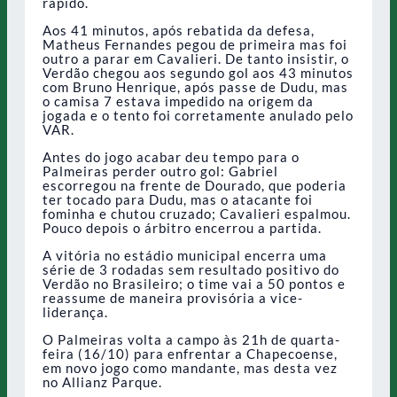
rápido.
Aos 41 minutos, após rebatida da defesa,
Matheus Fernandes pegou de primeira mas foi
outro a parar em Cavalieri. De tanto insistir, o
Verdão chegou aos segundo gol aos 43 minutos
com Bruno Henrique, após passe de Dudu, mas
o camisa 7 estava impedido na origem da
jogada e o tento foi corretamente anulado pelo
VAR.
Antes do jogo acabar deu tempo para o
Palmeiras perder outro gol: Gabriel
escorregou na frente de Dourado, que poderia
ter tocado para Dudu, mas o atacante foi
fominha e chutou cruzado; Cavalieri espalmou.
Pouco depois o árbitro encerrou a partida.
A vitória no estádio municipal encerra uma
série de 3 rodadas sem resultado positivo do
Verdão no Brasileiro; o time vai a 50 pontos e
reassume de maneira provisória a vice-
liderança.
O Palmeiras volta a campo às 21h de quarta-
feira (16/10) para enfrentar a Chapecoense,
em novo jogo como mandante, mas desta vez
no Allianz Parque.