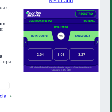
Resultado
uar,
 um
s:
ra
 Copa
cia
»