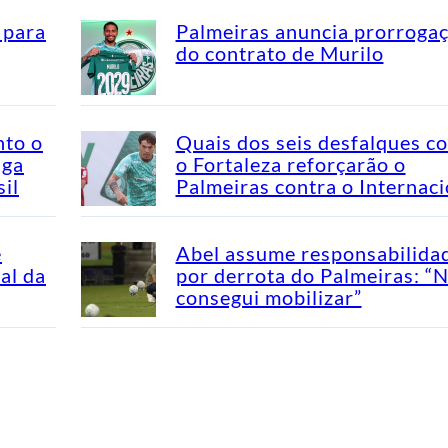
 para
Palmeiras anuncia prorroga
do contrato de Murilo
nto o
Quais dos seis desfalques c
aga
o Fortaleza reforçarão o
il
Palmeiras contra o Internaci
e
Abel assume responsabilida
al da
por derrota do Palmeiras: “
consegui mobilizar”