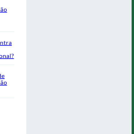
ção
ontra
onal?
de
Não