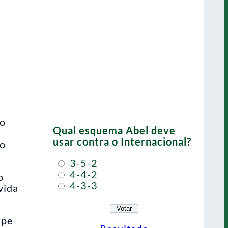
 o
Qual esquema Abel deve
usar contra o Internacional?
do
3-5-2
4-4-2
o
4-3-3
vida
ipe