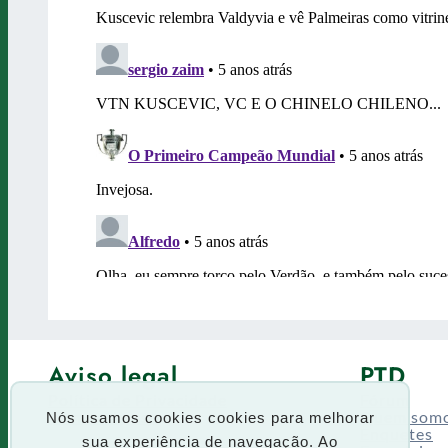
Aviso legal
PTD
Política de Privacidade
Fórum
Termos de uso
Quem som
Nós usamos cookies cookies para melhorar
Enquetes
sua experiência de navegação. Ao