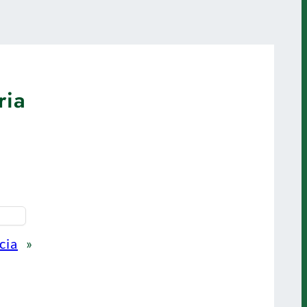
ria
cia
»