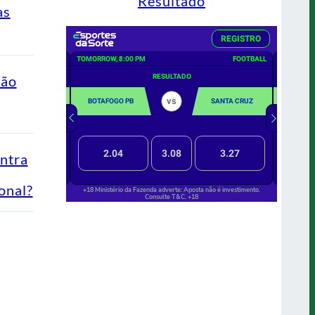
Resultado
as
ção
ontra
onal?