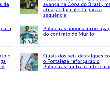
s de
avança na Copa do Brasil, m
atuação liga alerta para a
sequência
 para
Palmeiras anuncia prorroga
do contrato de Murilo
nto o
Quais dos seis desfalques c
aga
o Fortaleza reforçarão o
il
Palmeiras contra o Internaci