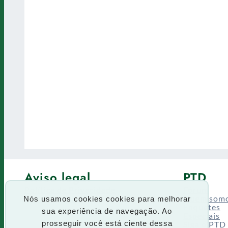
Aviso legal
PTD
Política de Privacidade
Fórum
Termos de uso
Quem som
Nós usamos cookies cookies para melhorar
Enquetes
sua experiência de navegação. Ao
Especiais
Siga o PTD
prosseguir você está ciente dessa