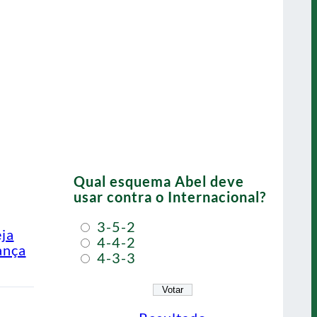
Qual esquema Abel deve
usar contra o Internacional?
3-5-2
eja
4-4-2
ança
4-3-3