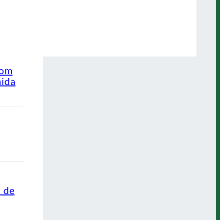
com
mida
s de