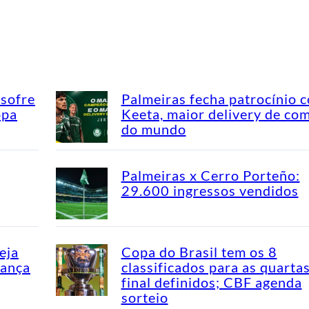
 sofre
Palmeiras fecha patrocínio 
opa
Keeta, maior delivery de co
do mundo
Palmeiras x Cerro Porteño:
29.600 ingressos vendidos
eja
Copa do Brasil tem os 8
dança
classificados para as quarta
final definidos; CBF agenda
sorteio