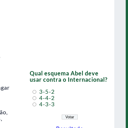
o
s
Qual esquema Abel deve
usar contra o Internacional?
agar
3-5-2
4-4-2
4-3-3
ão,
,