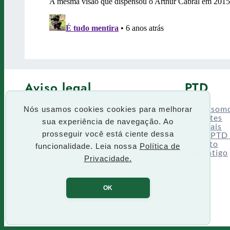
Aviso legal
PTD
Política de Privacidade
Fórum
Termos de uso
Quem som
Nós usamos cookies cookies para melhorar
Enquetes
sua experiência de navegação. Ao
Especiais
Siga o PTD
prosseguir você está ciente dessa
Contato
funcionalidade. Leia nossa
Política de
Site antigo
Privacidade.
OK