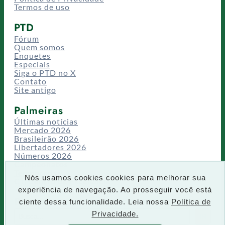
Termos de uso
PTD
Fórum
Quem somos
Enquetes
Especiais
Siga o PTD no X
Contato
Site antigo
Palmeiras
Últimas notícias
Mercado 2026
Brasileirão 2026
Libertadores 2026
Números 2026
Campeonatos
Temporadas
Nós usamos cookies cookies para melhorar sua
CT/Centro de Excelência
experiência de navegação. Ao prosseguir você está
Busca
ciente dessa funcionalidade. Leia nossa
Política de
P
Privacidade.
IR
e