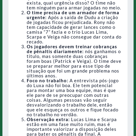
exista, qual urgência disso? O time não
tem ninguém para armar jogadas no meio.
O time precisa de um armador de forma
urgente:
Após a saída de Dudu a criação
de jogadas ficou prejudicada. Rony não
tem capacidade de gerar lances como o
camisa “7” fazia e o trio Lucas Lima,
Scarpa e Veiga não consegue dar conta do
recado.
Os jogadores devem treinar cobranças
de pênaltis diariamente:
nós ganhamos o
titulo, mas somente duas cobranças
foram boas (Patrick e Veiga). O time deve
se preparar melhor para esse tipo de
situação que foi um grande problema nos
últimos anos.
Foco no trabalho:
A entrevista pós-jogo
do Luxa não foi boa. Ele tem potencial
para montar uma boa equipe, mas é que
ele pare de se preocupar com outras
coisas. Algumas pessoas vão seguir
desvalorizando o trabalho dele, então
que ele esqueça os outros e fique focado
no trabalho no verdão.
Observação extra:
Lucas Lima e Scarpa
estão em uma fase muito ruim, mas é
importante valorizar a disposição deles
para bater os pênaltis da final. A