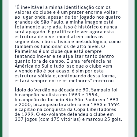
“É inevitável a minha identificação com os
valores do clube e é um prazer enorme voltar
ao lugar onde, apesar de ter jogado nos quatro
grandes de São Paulo, a minha imagem está
totalmente atrelada. Isso é histórico e nunca
será apagado. É gratificante ver agora esta
estrutura de nível mundial em todos os
segmentos, não só física e metodológica, como
também os funcionários de alto nível. O
Palmeiras é um clube que está sempre
tentando inovar e se atualizar tanto dentro
quanto fora de campo. É uma referência na
América do Sul e tudo isso que o clube vem
vivendo não é por acaso, é sim por esta
estrutura sólida e, continuando desta forma,
estará sempre entre os melhores” encerrou.
Ídolo do Verdão na década de 90, Sampaio foi
bicampeão paulista em 1993 e 1994,
bicampeão do Torneio Rio-São Paulo em 1993
e 2000, bicampeão brasileiro em 1993 e 1994
e capitão na conquista da Copa Libertadores
de 1999. O ex-volante defendeu o clube em
307 jogos (com 175 vitórias) e marcou 25 gols.