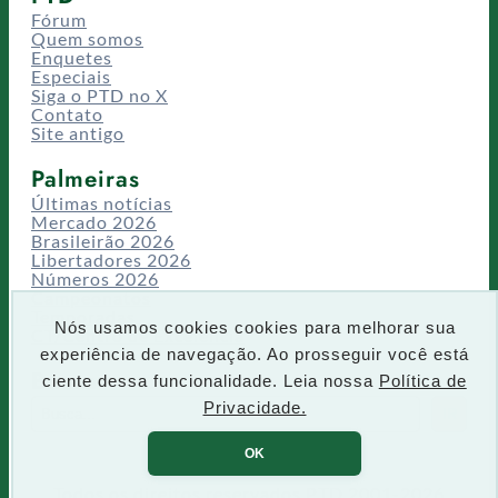
Fórum
Quem somos
Enquetes
Especiais
Siga o PTD no X
Contato
Site antigo
Palmeiras
Últimas notícias
Mercado 2026
Brasileirão 2026
Libertadores 2026
Números 2026
Campeonatos
Temporadas
Nós usamos cookies cookies para melhorar sua
CT/Centro de Excelência
experiência de navegação. Ao prosseguir você está
Busca
ciente dessa funcionalidade. Leia nossa
Política de
P
Privacidade.
IR
e
s
OK
q
u
Todos os direitos reservados PTD 2001-2026