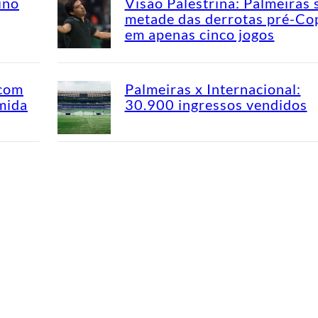
ino
Visão Palestrina: Palmeiras 
metade das derrotas pré-Co
em apenas cinco jogos
 com
Palmeiras x Internacional:
mida
30.900 ingressos vendidos