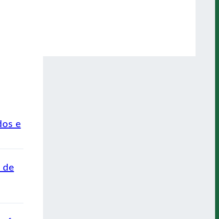
dos e
o de