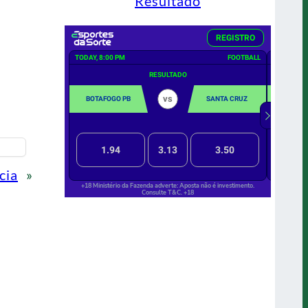
Resultado
cia
»