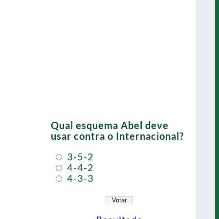
Qual esquema Abel deve
usar contra o Internacional?
3-5-2
4-4-2
4-3-3