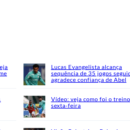
eja
Lucas Evangelista alcança
ime
sequência de 35 jogos segui
agradece confiança de Abel
s
Vídeo: veja como foi o trein
sexta-feira