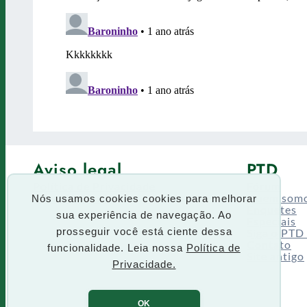
Aviso legal
PTD
Política de Privacidade
Fórum
Termos de uso
Quem som
Nós usamos cookies cookies para melhorar
Enquetes
sua experiência de navegação. Ao
Especiais
prosseguir você está ciente dessa
Siga o PTD
Contato
funcionalidade. Leia nossa
Política de
Site antigo
Privacidade.
OK