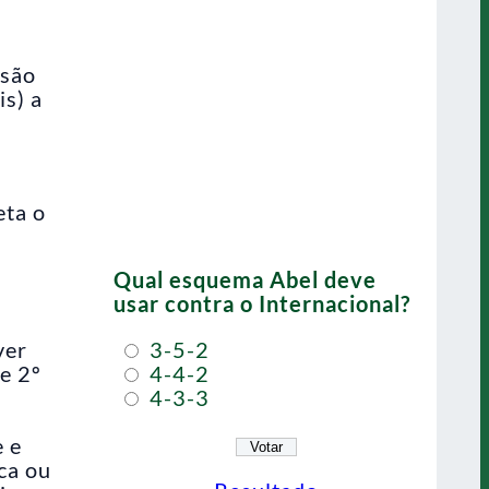
usão
s) a
eta o
Qual esquema Abel deve
usar contra o Internacional?
ver
3-5-2
e 2º
4-4-2
4-3-3
e e
ca ou