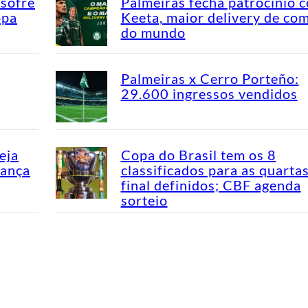
 sofre
Palmeiras fecha patrocínio 
opa
Keeta, maior delivery de co
do mundo
Palmeiras x Cerro Porteño:
29.600 ingressos vendidos
eja
Copa do Brasil tem os 8
dança
classificados para as quarta
final definidos; CBF agenda
sorteio