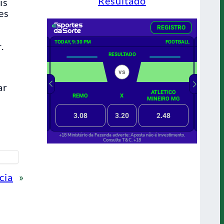
Resultado
is
es
.
ar
cia
»