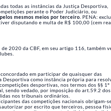
adas todas as instâncias da Justiça Desportiva,
competições perante o Poder Judiciário, ou
 pelos mesmos meios por terceiro
. PENA: excl
iver disputando e multa de R$ 100,00 (cem reai
de 2020 da CBF, em seu artigo 116, também v
lubes.
 concordado em participar de quaisquer das
 Desportiva como instância própria para resol
 competições desportivas, nos termos dos §§ 1º 
al, sendo vedado, por imposição do art.59.2 dos
idas nos tribunais ordinários.
icipantes das competições nacionais obrigam-s
utorizar por escrito que terceiros, pessoa físi