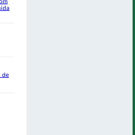
com
mida
s de