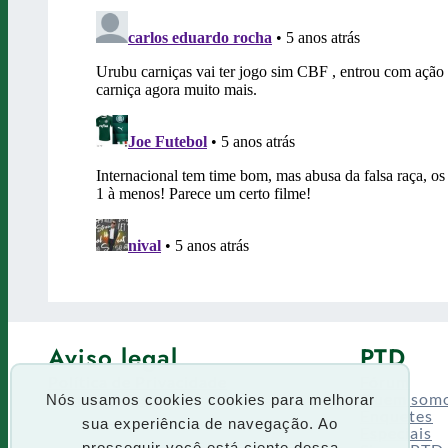
Aviso legal
PTD
Política de Privacidade
Fórum
Termos de uso
Quem som
Nós usamos cookies cookies para melhorar
Enquetes
sua experiência de navegação. Ao
Especiais