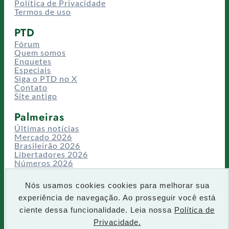
Política de Privacidade
Termos de uso
PTD
Fórum
Quem somos
Enquetes
Especiais
Siga o PTD no X
Contato
Site antigo
Palmeiras
Últimas notícias
Mercado 2026
Brasileirão 2026
Libertadores 2026
Números 2026
Campeonatos
Temporadas
Nós usamos cookies cookies para melhorar sua
CT/Centro de Excelência
experiência de navegação. Ao prosseguir você está
Busca
ciente dessa funcionalidade. Leia nossa
Política de
P
Privacidade.
IR