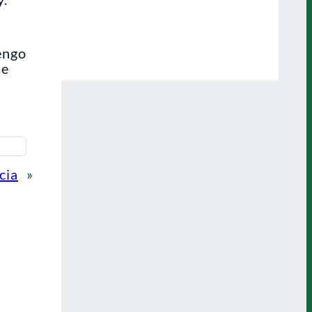
engo
ue
cia
»