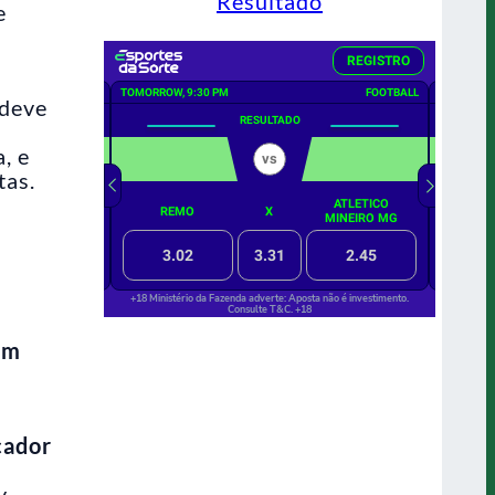
Resultado
e
 deve
, e
tas.
um
cador
y.