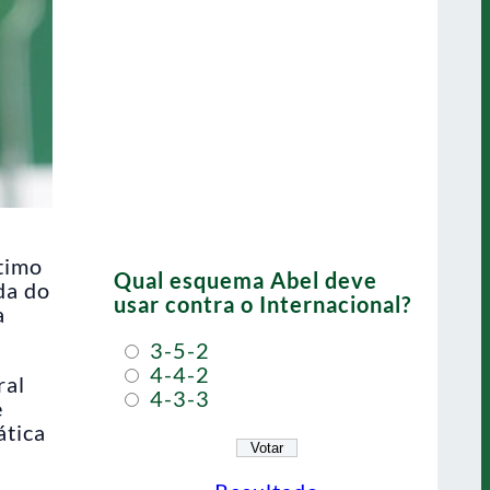
ltimo
Qual esquema Abel deve
da do
usar contra o Internacional?
a
3-5-2
4-4-2
ral
4-3-3
e
ática