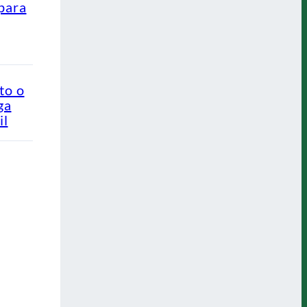
para
to o
ga
il