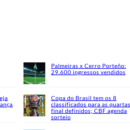
Palmeiras x Cerro Porteño:
29.600 ingressos vendidos
eja
Copa do Brasil tem os 8
dança
classificados para as quarta
final definidos; CBF agenda
sorteio