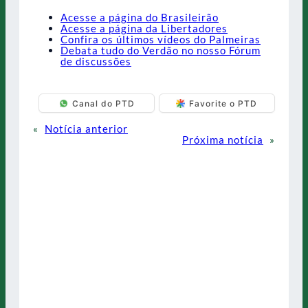
Acesse a página do Brasileirão
Acesse a página da Libertadores
Confira os últimos vídeos do Palmeiras
Debata tudo do Verdão no nosso Fórum
de discussões
Canal do PTD
Favorite o PTD
«
Notícia anterior
Próxima notícia
»