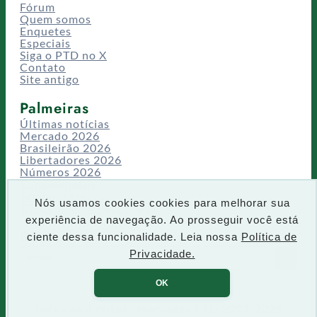
Fórum
Quem somos
Enquetes
Especiais
Siga o PTD no X
Contato
Site antigo
Palmeiras
Últimas notícias
Mercado 2026
Brasileirão 2026
Libertadores 2026
Números 2026
Campeonatos
Temporadas
Nós usamos cookies cookies para melhorar sua
CT/Centro de Excelência
experiência de navegação. Ao prosseguir você está
Busca
ciente dessa funcionalidade. Leia nossa
Política de
P
Privacidade.
IR
e
s
OK
q
u
Todos os direitos reservados PTD 2001-2026
i