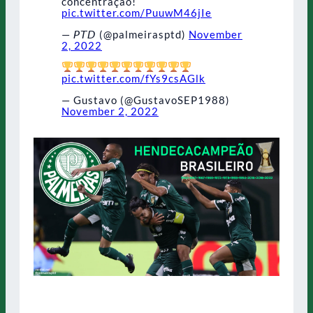
concentração!
pic.twitter.com/PuuwM46jIe
— 𝘗𝘛𝘋 (@palmeirasptd)
November
2, 2022
pic.twitter.com/fYs9csAGlk
— Gustavo (@GustavoSEP1988)
November 2, 2022