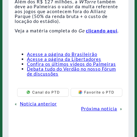
Além dos R$ 127 milhões, a
WTorre
também
deve ao Palmeiras o valor da multa referente
aos jogos que acontecem fora do Allianz
Parque (50% da renda bruta + o custo de
locação do estádio).
Veja a matéria completa do
Ge
clicando aqui
.
Acesse a página do Brasileirão
Acesse a página da Libertadores
Confira os últimos vídeos do Palmeiras
Debata tudo do Verdão no nosso Fórum
de discussões
Canal do PTD
Favorite o PTD
«
Notícia anterior
Próxima notícia
»