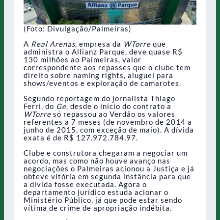
(Foto: Divulgação/Palmeiras)
A
Real Arenas
, empresa da
WTorre
que
administra o Allianz Parque, deve quase R$
130 milhões ao Palmeiras, valor
correspondente aos repasses que o clube tem
direito sobre naming rights, aluguel para
shows/eventos e exploração de camarotes.
Segundo reportagem do jornalista Thiago
Ferri, do
Ge
, desde o início do contrato a
WTorre
só repassou ao Verdão os valores
referentes a 7 meses (de novembro de 2014 a
junho de 2015, com exceção de maio). A dívida
exata é de R$ 127.972.784,97.
Clube e construtora chegaram a negociar um
acordo, mas como não houve avanço nas
negociações o Palmeiras acionou a Justiça e já
obteve vitória em segunda instância para que
a dívida fosse executada. Agora o
departamento jurídico estuda acionar o
Ministério Público, já que pode estar sendo
vítima de crime de apropriação indébita.