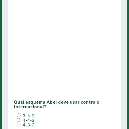
Qual esquema Abel deve usar contra o
Internacional?
3-5-2
4-4-2
4-3-3