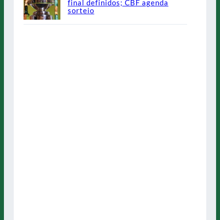
final definidos; CBF agenda
sorteio