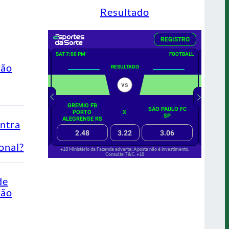
Resultado
ção
ontra
onal?
de
Não