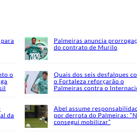
 para
Palmeiras anuncia prorroga
do contrato de Murilo
nto o
Quais dos seis desfalques c
aga
o Fortaleza reforçarão o
il
Palmeiras contra o Internaci
e
Abel assume responsabilida
al da
por derrota do Palmeiras: “
consegui mobilizar”