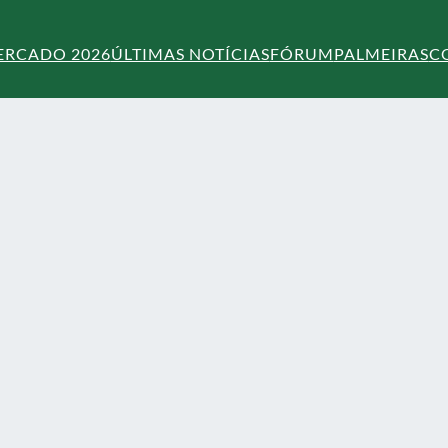
ERCADO 2026
ÚLTIMAS NOTÍCIAS
FÓRUM
PALMEIRAS
C